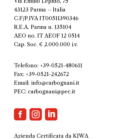
Via Emilio Lepido, 75
43123 Parma – Italia
C.F/P.IVA IT00511390346
R.E.A. Parma n. 135104
AEO no. IT AEOF 12 0514
Cap. Soc. € 2.000.000 i.v.
Telefono: +39-0521-480611
Fax: +39-0521-242672
Email: info@carbognani.it
PEC: carbognani@pec.it



Azienda Certificata da KIWA